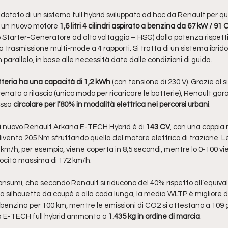
otato di un sistema full hybrid sviluppato ad hoc da Renault per qu
a un nuovo motore 
1,6 litri 4 cilindri aspirato a benzina da 67 kW / 91 
no Starter-Generatore ad alto voltaggio – HSG) dalla potenza rispett
da trasmissione multi-mode a 4 rapporti. Si tratta di un sistema ibrido
in parallelo, in base alle necessità date dalle condizioni di guida.
tteria ha una capacità di 1,2 kWh
 (con tensione di 230 V). Grazie al 
frenata o rilascio (unico modo per ricaricare le batterie), Renault gar
ssa 
circolare per l’80% in modalità elettrica nei percorsi urbani
.
 nuovo Renault Arkana E-TECH Hybrid è di
 143 CV
, con una coppia
iventa 205 Nm sfruttando quella del motore elettrico di trazione. L
 km/h, per esempio, viene coperta in 8,5 secondi, mentre lo 0-100 vie
locità massima di 172 km/h. 
consumi, che secondo Renault si riducono del 40% rispetto all’equiva
a silhouette da coupé e alla coda lunga, la media WLTP è migliore di
 di benzina per 100 km, mentre le emissioni di CO2 si attestano a 109
 E-TECH full hybrid ammonta a 
1.435 kg in ordine di marcia
.