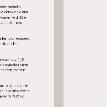
esto modello. 
CV
, abbinato a
 due 
ivamente di 36 e 
 versatile, che 
sistema di recupero 
antisce che 
 massima di 148 
e prestazioni sono 
ne realizzato in 
lente a benzina in 
 quella dichiarata 
 g/km di CO2. La 