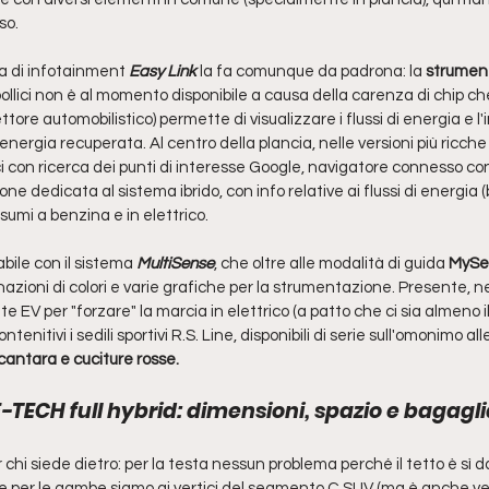
so. 
a di infotainment
 Easy Link
 la fa comunque da padrona: la 
strument
pollici non è al momento disponibile a causa della carenza di chip c
settore automobilistico) permette di visualizzare i flussi di energia e l'
'energia recuperata. Al centro della plancia, nelle versioni più ricche
ici con ricerca dei punti di interesse Google, navigatore connesso c
ne dedicata al sistema ibrido, con info relative ai flussi di energia 
sumi a benzina e in elettrico. 
bile con il sistema 
MultiSense
, che oltre alle modalità di guida 
MySen
zioni di colori e varie grafiche per la strumentazione. Presente, nel
nte EV per "forzare" la marcia in elettrico (a patto che ci sia almeno i
tenitivi i sedili sportivi R.S. Line, disponibili di serie sull'omonimo a
lcantara e cuciture rosse.
TECH full hybrid: dimensioni, spazio e bagagli
 chi siede dietro: per la testa nessun problema perché il tetto è sì 
 per le gambe siamo ai vertici del segmento C SUV (ma è anche ver