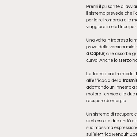
Premi il pulsante di avvi
il sistema prevede che l
per la retromarcia e le m
viaggiare in elettrico pe
Una volta intrapresa la 
prove delle versioni mild 
a Captur
, che assorbe gr
curva. Anche lo sterzo h
Le transizioni tra modali
all’efficacia della
 trasmi
adottando un innesto a de
motore termico e le due ma
recupero di energia.
Un sistema di recupero c
simbiosi e le due unità e
sua massima espressione 
sull’elettrica Renault Zo