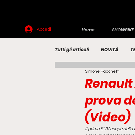
Home
SHOWBIKE
Accedi
Tutti gli articoli
NOVITÀ
T
Simone Facchetti
RENDERING
MOTO
E
Renault
prova de
(Video)
Il primo SUV coupé della 