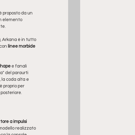
é proposto da un 
un elemento 
te.
 Arkana è in tutto 
 con
 linee morbide 
Shape 
e fanali 
a" del paraurti 
 la coda alta e 
 proprio per 
 posteriore.
ore a impulsi 
modello realizzato 
ca la console 