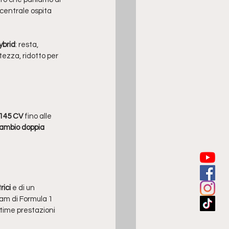
centrale ospita 
ybrid
: resta, 
tezza, ridotto per 
145 CV 
fino alle 
ambio doppia 
rici
 e di un 
eam di Formula 1 
ttime prestazioni 