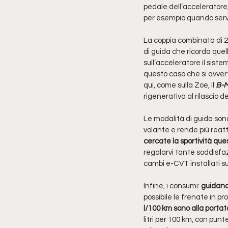
pedale dell’acceleratore, 
per esempio quando serve
La coppia combinata di 2
di guida che ricorda quel
sull’acceleratore il sist
questo caso che si avver
qui, come sulla Zoe, il 
B-
rigenerativa al rilascio d
Le modalità di guida son
volante e rende più reat
cercate la sportività que
regalarvi tante soddisfaz
cambi e-CVT installati su
Infine, i consumi: 
guidand
possibile le frenate in pro
l/100 km sono alla portat
litri per 100 km, con pun