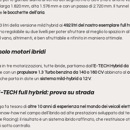
larga 1.820 mm, alta 1.576 mm e con un passo di 2.720 mm. Il tunnel 
 e
 le bocchette dell’aria
.
 litri della versione mild hybrid ai 
492 litri del nostro esemplare full h
regolabile su due livelli per poter sfruttare al meglio lo spazio in al
l vano, altrimenti, è ben sfruttabile e rifinito in maniera ottimale. 
olo motori ibridi
in tre motorizzazioni, tutte ibride, partiamo dall’
E-TECH Hybrid da 
e con un 
propulsore 1.3 Turbo benzina da 140 o 160 CV
 abbinato al 
c
che porta in dote un 
sistema mild-hybrid a 12 V
.
-TECH full hybrid: prova su strada
a fa tesoro di 
oltre 10 anni di esperienza nel mondo dei veicoli elett
 know-how nel campo dell’ibrido ad alte prestazioni sviluppato dal t
 Racing): il risultato è un sistema ibrido raffinato, che restituisce o
sotto controllo. 