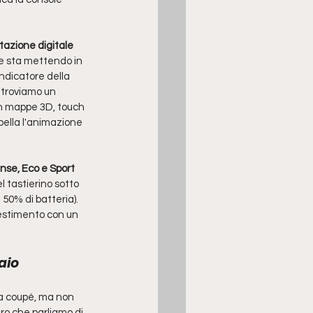
azione digitale 
he sta mettendo in 
indicatore della 
 troviamo un 
on mappe 3D, touch 
(bella l'animazione 
se, Eco e Sport
 tastierino sotto 
l 50% di batteria).
llestimento con un  
aio
da coupé, ma non 
o che parliamo di 