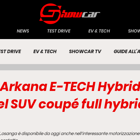
NEWS
TEST DRIVE
EV & TECH
SHOW
EST DRIVE
EV & TECH
SHOWCAR TV
GUIDE ALL
CONOMIA
INCHIESTE
PASSIONE AUTO
 Arkana E-TECH Hybrid:
l SUV coupé full hybri
Losanga è disponibile da oggi anche nell'interessante motorizzazione f