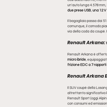
un'auto lunga 4.578 mm, 
due prese USB
, 
una 12 V
Il bagagliaio passa dai 513
comunque, il comodo piano 
via della coda da coupé. I
Renault Arkana: s
Renault Arkana è offerta 
micro ibride
, equipaggiat
frizione EDC a 7 rapporti 
Renault Arkana E
Il SUV coupé della Losang
altrettanto significativo
Renault Sport (oggi Alpine
con consumi ed emissioni 