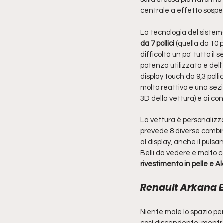
centrale a effetto sospe
La tecnologia del sistem
da 7 pollici 
(quella da 10 
difficoltà un po' tutto il 
potenza utilizzata e dell
display touch da 9,3 poll
molto reattivo e una sezio
3D della vettura) e ai con
La vettura è personalizza
prevede 8 diverse combina
al display, anche il pulsa
Belli da vedere e molto con
rivestimento in pelle e A
Renault Arkana E-
Niente male lo spazio per
così discendente, mentre