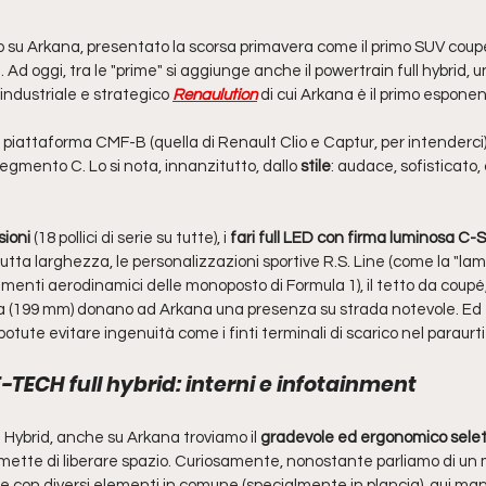
 su Arkana, presentato la scorsa primavera come il primo SUV coup
Ad oggi, tra le "prime" si aggiunge anche il powertrain full hybrid, 
ndustriale e strategico 
Renaulution
 di cui Arkana è il primo esponen
piattaforma CMF-B (quella di Renault Clio e Captur, per intenderci),
segmento C. Lo si nota, innanzitutto, dallo 
stile
: audace, sofisticato,
sioni
 (18 pollici di serie su tutte), i 
fari full LED con firma luminosa C-
tutta larghezza, le personalizzazioni sportive R.S. Line (come la "lam
lementi aerodinamici delle monoposto di Formula 1), il tetto da coupé,
ra (199 mm) donano ad Arkana una presenza su strada notevole. Ed è
otute evitare ingenuità come i finti terminali di scarico nel paraurti
TECH full hybrid: interni e infotainment
ybrid, anche su Arkana troviamo il 
gradevole ed ergonomico selett
mette di liberare spazio. Curiosamente, nonostante parliamo di un 
 e con diversi elementi in comune (specialmente in plancia), qui man