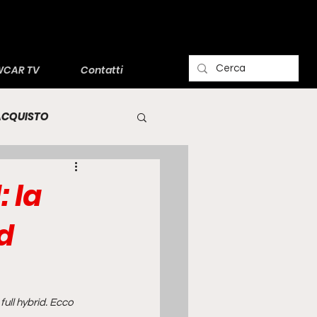
CAR TV
Contatti
'ACQUISTO
 la
d
ull hybrid. Ecco 