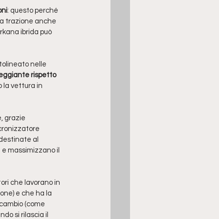
oni
: questo perché 
ta trazione anche 
rkana ibrida può 
olineato nelle 
eggiante rispetto 
la vettura in 
, grazie 
cronizzatore 
destinate al 
i e massimizzano il 
tori che lavorano in 
one) e che ha la 
l cambio (come 
 si rilascia il 