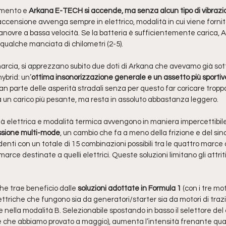
amento e 
Arkana E-TECH si accende, ma senza alcun tipo di vibrazi
’accensione avvenga sempre in elettrico, modalità in cui viene forni
anovre a bassa velocità. Se la batteria è sufficientemente carica, A
r qualche manciata di chilometri (2-5).
marcia, si apprezzano subito due doti di Arkana che avevamo già sott
hybrid: un’
ottima insonorizzazione generale e un assetto più sportiv
an parte delle asperità stradali senza per questo far coricare troppo 
a un carico più pesante, ma resta in assoluto abbastanza leggero.
tà elettrica e modalità termica avvengono in maniera impercettibile
ssione multi-mode
, un cambio che fa a meno della frizione e del sin
nti con un totale di 15 combinazioni possibili tra le quattro marce 
rce destinate a quelli elettrici. Queste soluzioni limitano gli attrit
he trae beneficio dalle
 soluzioni adottate in Formula 1
 (con i tre mo
lettriche che fungono sia da generatori/starter sia da motori di trazi
nella modalità B. Selezionabile spostando in basso il selettore de
e che abbiamo provato a maggio), aumenta l’intensità frenante quando