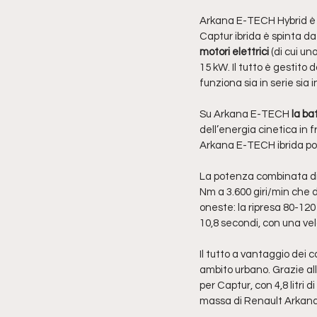
Arkana E-TECH Hybrid è d
Captur ibrida è spinta d
motori elettrici
 (di cui u
15 kW. Il tutto è gestito 
funziona sia in serie sia 
Su Arkana E-TECH 
la ba
dell’energia cinetica in 
Arkana E-TECH ibrida po
La potenza combinata di
Nm a 3.600 giri/min che d
oneste: la ripresa 80-120
10,8 secondi, con una ve
Il tutto a vantaggio dei 
ambito urbano. Grazie all
per Captur, con 4,8 litri
massa di Renault Arkana