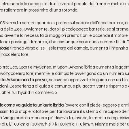
eliminando la necessità di utilizzare il pedale del freno in molte situ
 rallentare in prossimità di una rotonda.
05 Nm si fa sentire quando si preme sul pedale dell’acceleratore, c
la della Zoe. Ovviamente, dato il piccolo pacco batterie, se si preme
ema avverte la necessità di maggiori prestazioni e accende il motore t
tono i passaggi di marcia, che comunque sono quasi sempre fluidi.
Mode
: tirando verso di sé il selettore del cambio, aumenta l'intensità
ell'acceleratore. 
o tre: Eco, Sport e MySense. In Sport, Arkana ibrida aumenta leggerm
tivo l’acceleratore, mentre le cambiate avvengono ad un numero supe
sta Arkana non fa per voi
, se invece apprezzate la guida con un filo 
ioni. L'esperienza di guida è comunque più accattivante rispetto a q
 altre full hybrid in commercio.
o come va guidata un’auto ibrida
 (ovvero con il piede leggero e anti
ssimità di stop e rotatorie per far lavorare il sistema di recupero dell’
a
. Viaggiando in maniera più disinvolta, invece, la media complessiva 
te di 8 l/100 km a 130 km/h e 7 l/100 km a 110 km/h. Niente male per