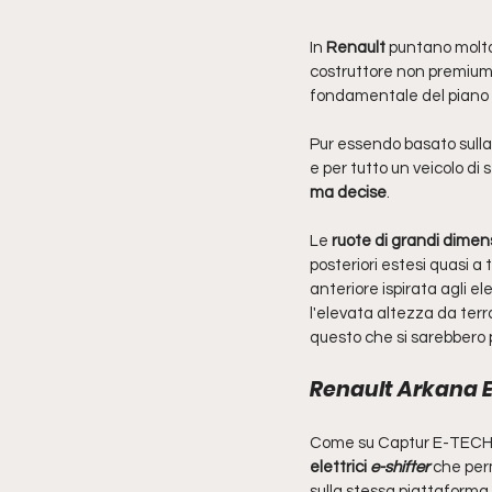
In 
Renault 
puntano molto
costruttore non premium. 
fondamentale del piano i
Pur essendo basato sulla 
e per tutto un veicolo di 
ma decise
. 
Le 
ruote di grandi dimen
posteriori estesi quasi a 
anteriore ispirata agli e
l'elevata altezza da ter
questo che si sarebbero p
Renault Arkana E-
Come su Captur E-TECH H
elettrici 
e-shifter
 che per
sulla stessa piattaforma