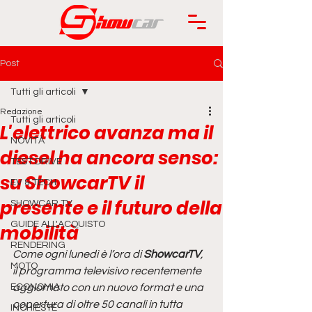
Post
Tutti gli articoli
Redazione
Tutti gli articoli
L'elettrico avanza ma il
NOVITÀ
diesel ha ancora senso:
TEST DRIVE
su ShowcarTV il
EV & TECH
presente e il futuro della
SHOWCAR TV
GUIDE ALL'ACQUISTO
mobilità
RENDERING
Come ogni lunedì è l’ora di 
ShowcarTV
, 
MOTO
il programma televisivo recentemente 
ECONOMIA
aggiornato con un nuovo format e una 
copertura di oltre 50 canali in tutta 
INCHIESTE