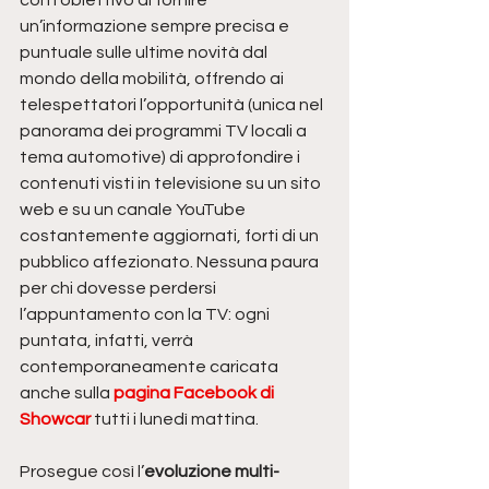
con l’obiettivo di fornire 
un’informazione sempre precisa e 
puntuale sulle ultime novità dal 
mondo della mobilità, offrendo ai 
telespettatori l’opportunità (unica nel 
panorama dei programmi TV locali a 
tema automotive) di approfondire i 
contenuti visti in televisione su un sito 
web e su un canale YouTube 
costantemente aggiornati, forti di un 
pubblico affezionato. Nessuna paura 
per chi dovesse perdersi 
l’appuntamento con la TV: ogni 
puntata, infatti, verrà 
contemporaneamente caricata 
anche sulla 
pagina Facebook di 
Showcar
 tutti i lunedì mattina.  
Prosegue così l’
evoluzione multi-