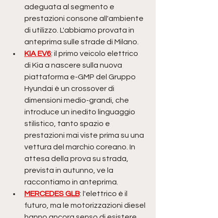
adeguata al segmento e 
prestazioni consone all'ambiente 
di utilizzo. L'abbiamo provata in 
anteprima sulle strade di Milano. 
KIA EV6
: il primo veicolo elettrico 
di Kia a nascere sulla nuova 
piattaforma e-GMP del Gruppo 
Hyundai è un crossover di 
dimensioni medio-grandi, che 
introduce un inedito linguaggio 
stilistico, tanto spazio e 
prestazioni mai viste prima su una 
vettura del marchio coreano. In 
attesa della prova su strada, 
prevista in autunno, ve la 
raccontiamo in anteprima.
MERCEDES GLB
: l'elettrico è il 
futuro, ma le motorizzazioni diesel 
hanno ancora senso di esistere 