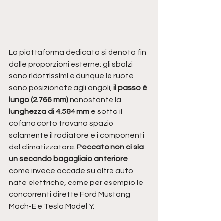
La piattaforma dedicata si denota fin 
dalle proporzioni esterne: gli sbalzi 
sono ridottissimi e dunque le ruote 
sono posizionate agli angoli, 
il passo è 
lungo (2.766 mm)
 nonostante la
lunghezza di 4.584 mm
 e sotto il 
cofano corto trovano spazio 
solamente il radiatore e i componenti 
del climatizzatore. 
Peccato non ci sia 
un secondo bagagliaio anteriore 
come invece accade su altre auto 
nate elettriche, come per esempio le 
concorrenti dirette Ford Mustang 
Mach-E e Tesla Model Y.