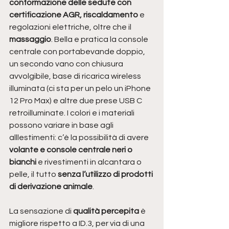
conformazione delle sedute con 
certificazione AGR, riscaldamento
 e 
regolazioni elettriche, oltre che il 
massaggio
. Bella e pratica la console 
centrale con portabevande doppio, 
un secondo vano con chiusura 
avvolgibile, base di ricarica wireless 
illuminata (ci sta per un pelo un iPhone 
12 Pro Max) e altre due prese USB C 
retroilluminate. I colori e i materiali 
possono variare in base agli 
alllestimenti: c’è la possibilità di avere
volante e console centrale neri o 
bianchi
 e rivestimenti in alcantara o 
pelle, il tutto
 senza l’utilizzo di prodotti 
di derivazione animale
. 
La sensazione di 
qualità percepita 
è 
migliore rispetto a ID.3, per via di una 