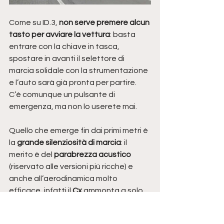
Come su ID.3, 
non serve premere alcun 
tasto per avviare la vettura
: basta 
entrare con la chiave in tasca, 
spostare in avanti il selettore di 
marcia solidale con la strumentazione 
e l’auto sarà già pronta per partire. 
C’è comunque un pulsante di 
emergenza, ma non lo userete mai. 
Quello che emerge fin dai primi metri è 
la 
grande silenziosità di marcia
: il 
merito è del 
parabrezza acustico
(riservato alle versioni più ricche) e 
anche all’aerodinamica molto 
efficace, infatti il 
Cx
 ammonta a solo 
0,28
. L’unico rumore avvertibile 
dall’esterno è il rotolamento degli 