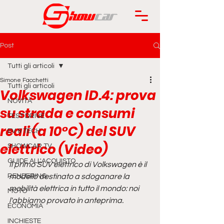
Post
Tutti gli articoli
Simone Facchetti
Tutti gli articoli
Volkswagen ID.4: prova
NOVITÀ
su strada e consumi
TEST DRIVE
reali (a 10°C) del SUV
EV & TECH
elettrico (Video)
SHOWCAR TV
GUIDE ALL'ACQUISTO
Il primo SUV elettrico di Volkswagen è il 
RENDERING
modello destinato a sdoganare la 
mobilità elettrica in tutto il mondo: noi 
MOTO
l'abbiamo provato in anteprima.
ECONOMIA
INCHIESTE