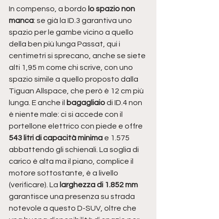
In compenso, a bordo 
lo spazio non 
manca
: se già la ID.3 garantiva uno 
spazio per le gambe vicino a quello 
della ben più lunga Passat, qui i 
centimetri si sprecano, anche se siete 
alti 1,95 m come chi scrive, con uno 
spazio simile a quello proposto dalla 
Tiguan Allspace, che però è 12 cm più 
lunga. E anche il 
bagagliaio
 di ID.4 non 
è niente male: ci si accede con il 
portellone elettrico con piede e offre
543 litri di capacità minima 
e 1.575 
abbattendo gli schienali. La soglia di 
carico è alta ma il piano, complice il 
motore sottostante, è a livello 
(verificare). La 
larghezza di 1.852 mm 
garantisce una presenza su strada 
notevole a questo D-SUV, oltre che 