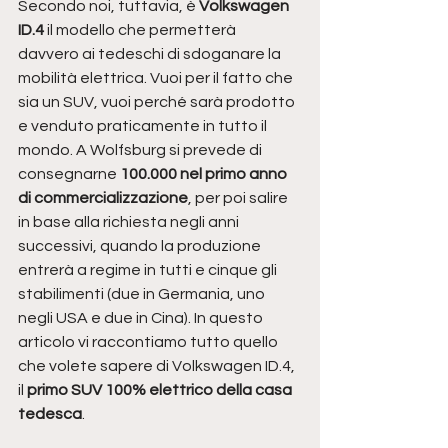
Secondo noi, tuttavia, è
 Volkswagen 
ID.4
 il modello che permetterà 
davvero ai tedeschi di sdoganare la 
mobilità elettrica. Vuoi per il fatto che 
sia un SUV, vuoi perché sarà prodotto 
e venduto praticamente in tutto il 
mondo. A Wolfsburg si prevede di 
consegnarne 
100.000 nel primo anno 
di commercializzazione
, per poi salire 
in base alla richiesta negli anni 
successivi, quando la produzione 
entrerà a regime in tutti e cinque gli 
stabilimenti (due in Germania, uno 
negli USA e due in Cina). In questo 
articolo vi raccontiamo tutto quello 
che volete sapere di Volkswagen ID.4, 
il 
primo SUV 100% elettrico della casa 
tedesca
.