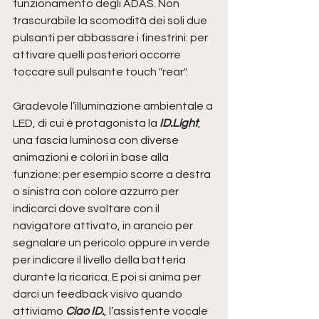
funzionamento degli ADAS. Non 
trascurabile la scomodità dei soli due 
pulsanti per abbassare i finestrini: per 
attivare quelli posteriori occorre 
toccare sull pulsante touch "rear".
Gradevole l’illuminazione ambientale a 
LED, di cui è protagonista la 
ID.Light
, 
una fascia luminosa con diverse 
animazioni e colori in base alla 
funzione: per esempio scorre a destra 
o sinistra con colore azzurro per 
indicarci dove svoltare con il 
navigatore attivato, in arancio per 
segnalare un pericolo oppure in verde 
per indicare il livello della batteria 
durante la ricarica. E poi si anima per 
darci un feedback visivo quando 
attiviamo 
Ciao ID.
, l’assistente vocale 