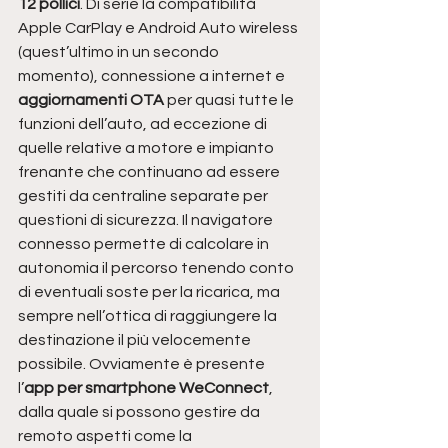
12 pollici
. Di serie la compatibilità 
Apple CarPlay e Android Auto wireless 
(quest’ultimo in un secondo 
momento), connessione a internet e
aggiornamenti OTA
 per quasi tutte le 
funzioni dell’auto, ad eccezione di 
quelle relative a motore e impianto 
frenante che continuano ad essere 
gestiti da centraline separate per 
questioni di sicurezza. Il navigatore 
connesso permette di calcolare in 
autonomia il percorso tenendo conto 
di eventuali soste per la ricarica, ma 
sempre nell’ottica di raggiungere la 
destinazione il più velocemente 
possibile. Ovviamente è presente 
l’
app per smartphone WeConnect
, 
dalla quale si possono gestire da 
remoto aspetti come la 