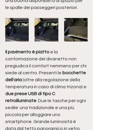
una buona disponibilità di spazio per 
le spalle dei passeggeri posteriori. 
Il pavimento è piatto
 e la 
conformazione del divanetto non 
pregiudica il comfort nemmeno per chi 
siede al centro. Presenti le 
bocchette 
dell'aria
 (oltre alla regolazione della 
temperatura in caso di clima trizona) e 
due prese USB di tipo C 
retroilluminate
. Due le tasche per ogni 
sedile: una tradizionale e una più 
piccola per alloggiare uno 
smartphone. Grande luminosità è 
data dal tetto panoramico in vetro, 