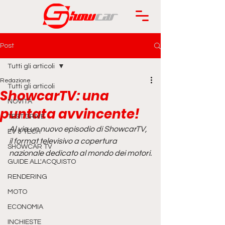
Post
Tutti gli articoli
Redazione
Tutti gli articoli
ShowcarTV: una
NOVITÀ
puntata avvincente!
TEST DRIVE
Al via un nuovo episodio di ShowcarTV, 
EV & TECH
il format televisivo a copertura 
SHOWCAR TV
nazionale dedicato al mondo dei motori.
GUIDE ALL'ACQUISTO
RENDERING
MOTO
ECONOMIA
INCHIESTE