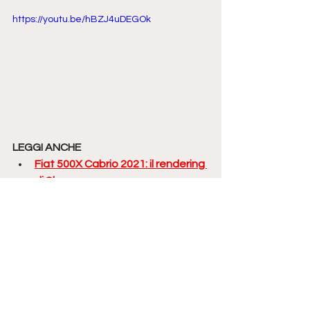
https://youtu.be/hBZJ4uDEGOk
LEGGI ANCHE
Fiat 500X Cabrio 2021: il rendering 
di Showcar
Alfa Romeo Stelvio e Giulia 
restyling 2021: i Rendering di 
Showcar
Tesla Model 2: ecco come 
potrebbe essere la Tesla 
compatta in arrivo nel 2023 | 
Rendering