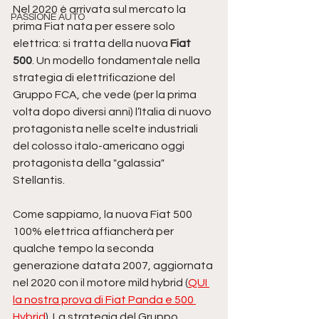
Nel 2020 è arrivata sul mercato la 
PASSIONE AUTO
prima Fiat nata per essere solo 
elettrica: si tratta della nuova 
Fiat 
500
.
Un modello fondamentale nella 
strategia di elettrificazione del 
Gruppo FCA, che vede (per la prima 
volta dopo diversi anni) l’Italia di nuovo 
protagonista nelle scelte industriali 
del colosso italo-americano oggi 
protagonista della "galassia" 
Stellantis.
Come sappiamo, la nuova Fiat 500 
100% elettrica affiancherà per 
qualche tempo la seconda 
generazione datata 2007, aggiornata 
nel 2020 con il motore mild hybrid (
QUI 
la nostra prova di Fiat Panda e 500 
Hybrid
). La strategia del Gruppo, 