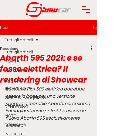
Post
Tutti gli articoli
Redazione
Tutti gli articoli
Abarth 595 2021: e se
NOVITÀ
fosse elettrica? Il
TEST DRIVE
rendering di Showcar
EV & TECH
SHOWCAR TV
La nuova Fiat 500 elettrica potrebbe 
essere la base per una versione 
GUIDE ALL'ACQUISTO
sportiva a marchio Abarth: noi ci siamo 
RENDERING
immaginati come potrebbe essere la 
MOTO
nuova Abarth 595 esclusivamente 
ECONOMIA
elettrica.
INCHIESTE