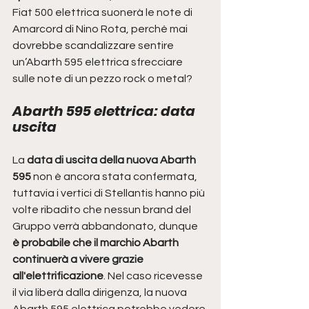
Fiat 500 elettrica suonerà le note di 
Amarcord di Nino Rota, perché mai 
dovrebbe scandalizzare sentire 
un’Abarth 595 elettrica sfrecciare 
sulle note di un pezzo rock o metal?
Abarth 595 elettrica: data 
uscita
La 
data di uscita della nuova Abarth 
595 
non è ancora stata confermata, 
tuttavia i vertici di Stellantis hanno più 
volte ribadito che nessun brand del 
Gruppo verrà abbandonato, dunque 
è probabile che il marchio Abarth 
continuerà a vivere grazie 
all'elettrificazione
. Nel caso ricevesse 
il via liberà dalla dirigenza, la nuova 
Abarth 595 elettrica potrebbe vedere 