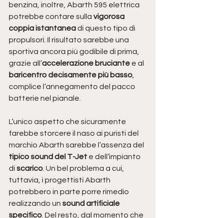
benzina, inoltre, Abarth 595 elettrica 
potrebbe contare sulla 
vigorosa 
coppia istantanea
 di questo tipo di 
propulsori. Il risultato sarebbe una 
sportiva ancora più godibile di prima, 
grazie all’
accelerazione bruciante
 e al 
baricentro decisamente più basso
, 
complice l’annegamento del pacco 
batterie nel pianale.
L’unico aspetto che sicuramente 
farebbe storcere il naso ai puristi del 
marchio Abarth sarebbe l’assenza del 
tipico sound del T-Jet 
e dell’impianto 
di 
scarico
. Un bel problema a cui, 
tuttavia, i progettisti Abarth 
potrebbero in parte porre rimedio 
realizzando un 
sound artificiale 
specifico
. Del resto, dal momento che 