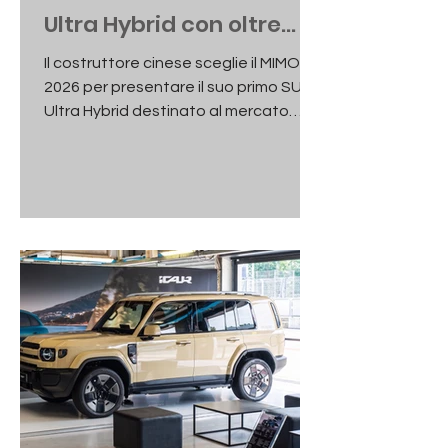
Ultra Hybrid con oltre
1.000 km di autonomia
Il costruttore cinese sceglie il MIMO
2026 per presentare il suo primo SUV
Ultra Hybrid destinato al mercato
europeo. In pista e nei test drive
anche le elettriche S05 e S07.