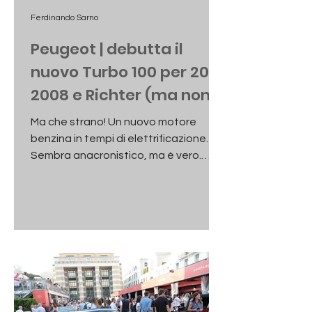
Ferdinando Sarno
Peugeot | debutta il
nuovo Turbo 100 per 208,
2008 e Richter (ma non
per 308)
Ma che strano! Un nuovo motore
benzina in tempi di elettrificazione.
Sembra anacronistico, ma è vero.
Dopotutto lo chiede il mercato, lo
chiedono i clienti ai quali non dispiace
affatto nemmeno il cambio manuale…