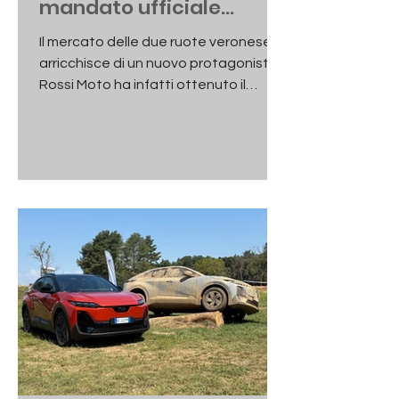
mandato ufficiale
Piaggio
Il mercato delle due ruote veronese si
arricchisce di un nuovo protagonista.
Rossi Moto ha infatti ottenuto il
mandato ufficiale Piaggio,
aggiungendo così uno dei gruppi più
importanti del settore a un
portafoglio marchi che comprende
già Suzuki, SYM e Italjet.