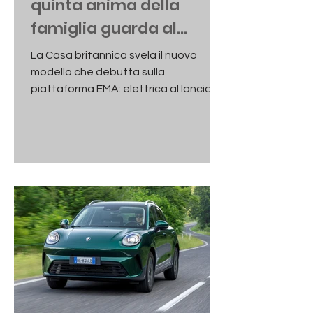
quinta anima della
famiglia guarda al
futuro del gran turismo
La Casa britannica svela il nuovo
modello che debutta sulla
piattaforma EMA: elettrica al lancio,
con un abitacolo minimalista e
tecnologie integrate, promette di
coniugare il comfort delle grandi GT
con le proverbiali capacità off-road
del marchio.