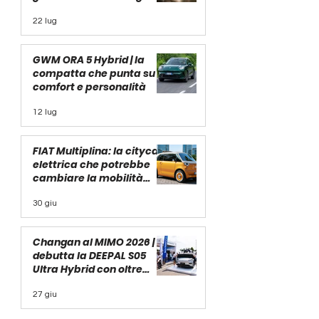
turismo
22 lug
GWM ORA 5 Hybrid | la
compatta che punta su
comfort e personalità
12 lug
FIAT Multiplina: la citycar
elettrica che potrebbe
cambiare la mobilità
urbana
30 giu
Changan al MIMO 2026 |
debutta la DEEPAL S05
Ultra Hybrid con oltre
1.000 km di autonomia
27 giu