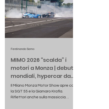
Ferdinando Sarno
MIMO 2026 “scalda” i
motori a Monza | debutti
mondiali, hypercar da
oltre 2.000 CV e la sfida
Il Milano Monza Motor Show apre con
del caldo record
la SGT 55 e la Giamaro Krafla.
Riflettori anche sulla massiccia
presenza dei marchi cinesi, mentre le
temperature torride potrebbero