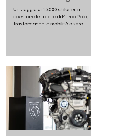
della Seta
Un viaggio di 15.000 chilometri
ripercorre le tracce di Marco Polo,
trasformando la mobilità a zero
emissioni in un ponte tra culture,
innovazione e sostenibilità. Non è
soltanto un test su strada né una
semplice operazione di
comunicazione. Il viaggio partito da
Roma e diretto a Hong Kong
rappresenta qualcosa di più
ambizioso: un percorso di oltre 15.000
chilometri attraverso Europa e Asia
per dimostrare come la mobilità
elettrica possa affrontare le grandi
distanze, intrecc