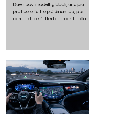
del segmento C
Due nuovi modelli globali, uno più
pratico e l’altro più dinamico, per
completare l’offerta accanto alla
Grande Panda. Arriveranno in Europa
nella seconda metà del 2026 con
motorizzazioni dal benzina
all’elettrico e dimensioni compatte
sotto i 4,5 metri.